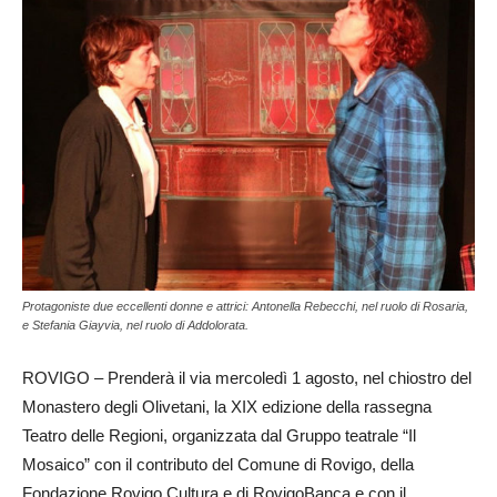
Protagoniste due eccellenti donne e attrici: Antonella Rebecchi, nel ruolo di Rosaria,
e Stefania Giayvia, nel ruolo di Addolorata.
ROVIGO – Prenderà il via mercoledì 1 agosto, nel chiostro del
Monastero degli Olivetani, la XIX edizione della rassegna
Teatro delle Regioni, organizzata dal Gruppo teatrale “Il
Mosaico” con il contributo del Comune di Rovigo, della
Fondazione Rovigo Cultura e di RovigoBanca e con il