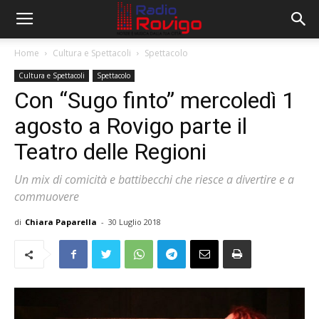
Home
Cultura e Spettacoli
Spettacolo
Cultura e Spettacoli
Spettacolo
Con “Sugo finto” mercoledì 1
agosto a Rovigo parte il
Teatro delle Regioni
Un mix di comicità e battibecchi che riesce a divertire e a
commuovere
di
Chiara Paparella
-
30 Luglio 2018