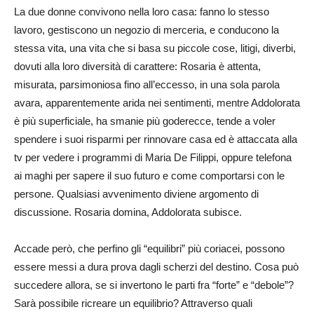
La due donne convivono nella loro casa: fanno lo stesso
lavoro, gestiscono un negozio di merceria, e conducono la
stessa vita, una vita che si basa su piccole cose, litigi, diverbi,
dovuti alla loro diversità di carattere: Rosaria è attenta,
misurata, parsimoniosa fino all’eccesso, in una sola parola
avara, apparentemente arida nei sentimenti, mentre Addolorata
è più superficiale, ha smanie più goderecce, tende a voler
spendere i suoi risparmi per rinnovare casa ed è attaccata alla
tv per vedere i programmi di Maria De Filippi, oppure telefona
ai maghi per sapere il suo futuro e come comportarsi con le
persone. Qualsiasi avvenimento diviene argomento di
discussione. Rosaria domina, Addolorata subisce.
Accade però, che perfino gli “equilibri” più coriacei, possono
essere messi a dura prova dagli scherzi del destino. Cosa può
succedere allora, se si invertono le parti fra “forte” e “debole”?
Sarà possibile ricreare un equilibrio? Attraverso quali