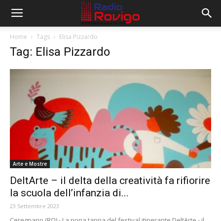
Home
Tags
Elisa Pizzardo
Tag: Elisa Pizzardo
Arte e Mostre
DeltArte – il delta della creatività fa rifiorire
la scuola dell’infanzia di...
23 Settembre 2023
Ceregnano (RO) - La nona tappa del festival itinerante DeltArte - il