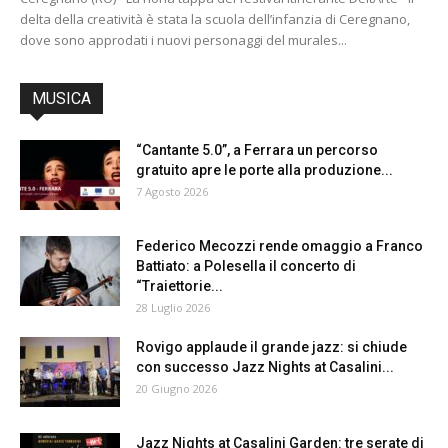
delta della creatività è stata la scuola dell’infanzia di Ceregnano,
dove sono approdati i nuovi personaggi del murales...
MUSICA
“Cantante 5.0”, a Ferrara un percorso
gratuito apre le porte alla produzione...
7 Agosto 2026
Federico Mecozzi rende omaggio a Franco
Battiato: a Polesella il concerto di
“Traiettorie...
28 Luglio 2026
Rovigo applaude il grande jazz: si chiude
con successo Jazz Nights at Casalini...
20 Giugno 2026
Jazz Nights at Casalini Garden: tre serate di