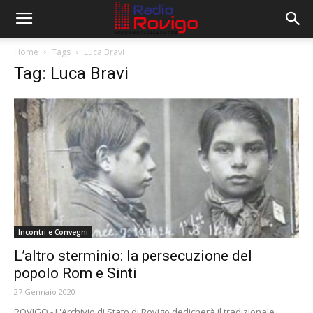
Home
Tags
Luca Bravi
Tag: Luca Bravi
Incontri e Convegni
L’altro sterminio: la persecuzione del
popolo Rom e Sinti
27 Gennaio 2020
ROVIGO - L'Archivio di Stato di Rovigo dedicherà il tradizionale