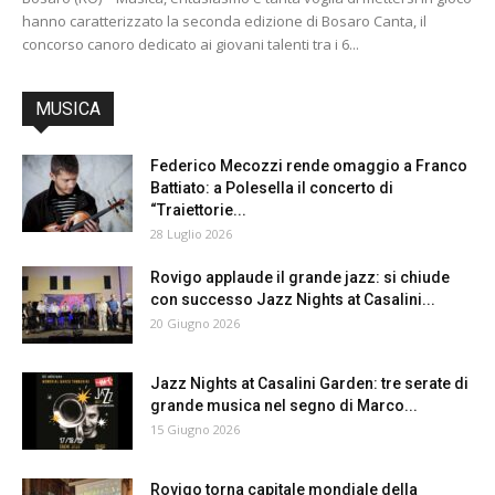
hanno caratterizzato la seconda edizione di Bosaro Canta, il
concorso canoro dedicato ai giovani talenti tra i 6...
MUSICA
Federico Mecozzi rende omaggio a Franco
Battiato: a Polesella il concerto di
“Traiettorie...
28 Luglio 2026
Rovigo applaude il grande jazz: si chiude
con successo Jazz Nights at Casalini...
20 Giugno 2026
Jazz Nights at Casalini Garden: tre serate di
grande musica nel segno di Marco...
15 Giugno 2026
Rovigo torna capitale mondiale della