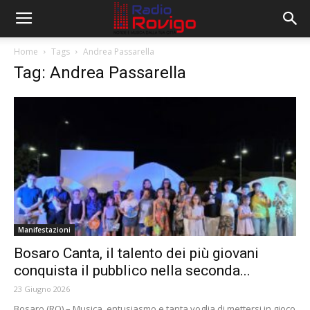
Home
Tags
Andrea Passarella
Tag: Andrea Passarella
Manifestazioni
Bosaro Canta, il talento dei più giovani
conquista il pubblico nella seconda...
23 Giugno 2026
Bosaro (RO) – Musica, entusiasmo e tanta voglia di mettersi in gioco