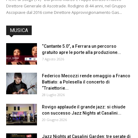
Direttore Generale di Ascotrade. Rodigino di 44 anni, nel Gruppo
Ascopiave dal 2016 come Direttore Approvvigionamento Gas...
MUSICA
“Cantante 5.0”, a Ferrara un percorso
gratuito apre le porte alla produzione...
7 Agosto 2026
Federico Mecozzi rende omaggio a Franco
Battiato: a Polesella il concerto di
“Traiettorie...
28 Luglio 2026
Rovigo applaude il grande jazz: si chiude
con successo Jazz Nights at Casalini...
20 Giugno 2026
Jazz Nights at Casalini Garden: tre serate di