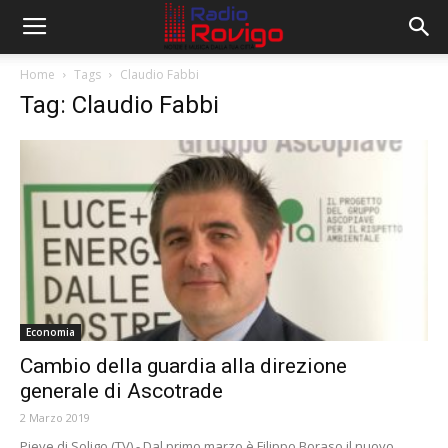
Home
Tags
Claudio Fabbi
Tag: Claudio Fabbi
Economia
Cambio della guardia alla direzione
generale di Ascotrade
2 Marzo 2019
Pieve di Soligo (TV) - Dal primo marzo è Filippo Boraso il nuovo