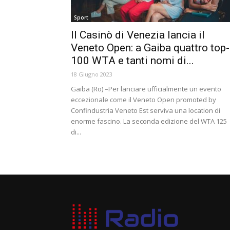
Sport
Il Casinò di Venezia lancia il
Veneto Open: a Gaiba quattro top-
100 WTA e tanti nomi di...
18 Giugno 2023
Gaiba (Ro) –Per lanciare ufficialmente un evento
eccezionale come il Veneto Open promoted by
Confindustria Veneto Est serviva una location di
enorme fascino. La seconda edizione del WTA 125
di...