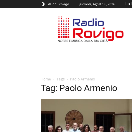
C
La 
28.7
giovedì, Agosto 6, 2026
Rovigo
RADIO
ROVIGO
Home
Tags
Paolo Armenio
Tag: Paolo Armenio