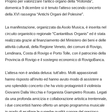
Proprio per valorizzare l’antico organo della “Rotonda”,
domenica 9 dicembre si è tenuto l’atteso secondo concerto
della XVI rassegna “Antichi Organi del Polesine”.
La manifestazione, organizzata da Asolo Musica, è inserita nel
circuito organistico regionale “Cantantibus Organis” ed è stata
realizzata grazie al finanziamento del Ministero dei beni e delle
attività culturali, della Regione Veneto, dei comuni di Rovigo,
Lendinara, Costa di Rovigo e Porto Tolle, con il patrocinio della
Provincia di Rovigo e il sostegno economico di RovigoBanca.
L’attesa non è andata delusa: tutt’altro. Molti appassionati
hanno risposto all’invito ed hanno avuto modo di assistere a
uno splendido concerto che ha visto protagonisti il violinista
Giovanni Dalla Vecchia e l’organista Giampietro Rosato. Legati
da una profonda amicizia e collaborazione artistica trentennale,
i due concertisti hanno offerto un ampio programma musicale
in grado di esaltare le superbe qualità sonore del prezioso