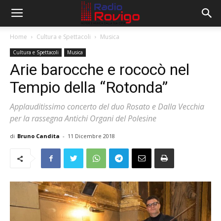
Home
Cultura e Spettacoli
Musica
Cultura e Spettacoli
Musica
Arie barocche e rococò nel
Tempio della “Rotonda”
Applauditissimo concerto del duo Rosato e Dalla Vecchia
per la rassegna Antichi Organi del Polesine
di
Bruno Candita
-
11 Dicembre 2018