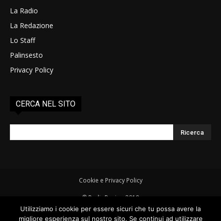
La Radio
La Redazione
Lo Staff
Palinsesto
Privacy Policy
CERCA NEL SITO
Cookie e Privacy Policy
© RadioRovigo 2019
Radio Rovigo è una testata giornalistica - Autorizzazione del Tribunale
Utilizziamo i cookie per essere sicuri che tu possa avere la
di Rovigo - Registro della Stampa n° 1/14 del 04/03/2014 - Direttore
migliore esperienza sul nostro sito. Se continui ad utilizzare