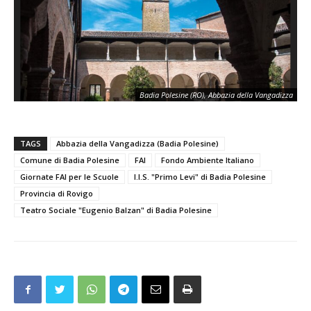
B
Badia Polesine (RO), Abbazia della Vangadizza
TAGS
Abbazia della Vangadizza (Badia Polesine)
Comune di Badia Polesine
FAI
Fondo Ambiente Italiano
Giornate FAI per le Scuole
I.I.S. "Primo Levi" di Badia Polesine
Provincia di Rovigo
Teatro Sociale "Eugenio Balzan" di Badia Polesine