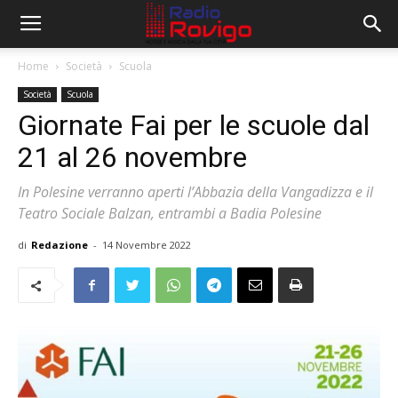
Home
Società
Scuola
Società
Scuola
Giornate Fai per le scuole dal
21 al 26 novembre
In Polesine verranno aperti l’Abbazia della Vangadizza e il
Teatro Sociale Balzan, entrambi a Badia Polesine
di
Redazione
-
14 Novembre 2022