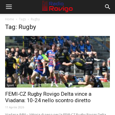
Home
Tags
Rugby
Tag: Rugby
Sport
FEMI-CZ Rugby Rovigo Delta vince a
Viadana: 10-24 nello scontro diretto
11 Aprile 2026
Viadana (MN) – Vittoria di peso per la FEMI-CZ Rugby Rovigo Delta,