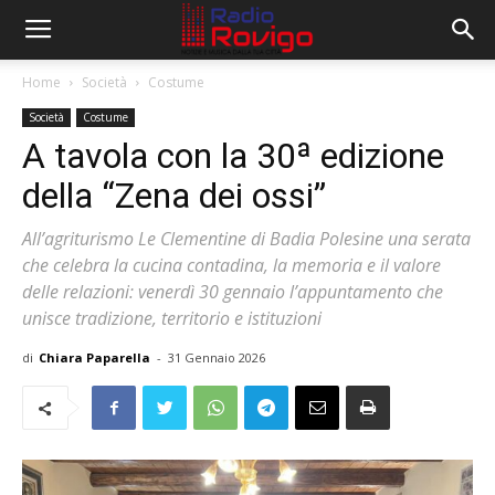
Home
Società
Costume
Società
Costume
A tavola con la 30ª edizione
della “Zena dei ossi”
All’agriturismo Le Clementine di Badia Polesine una serata
che celebra la cucina contadina, la memoria e il valore
delle relazioni: venerdì 30 gennaio l’appuntamento che
unisce tradizione, territorio e istituzioni
di
Chiara Paparella
-
31 Gennaio 2026