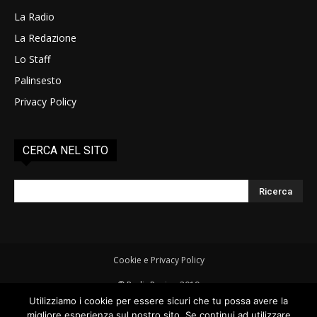
La Radio
La Redazione
Lo Staff
Palinsesto
Privacy Policy
CERCA NEL SITO
Cookie e Privacy Policy
© RadioRovigo 2019
Radio Rovigo è una testata giornalistica - Autorizzazione del Tribunale
Utilizziamo i cookie per essere sicuri che tu possa avere la
di Rovigo - Registro della Stampa n° 1/14 del 04/03/2014 - Direttore
migliore esperienza sul nostro sito. Se continui ad utilizzare