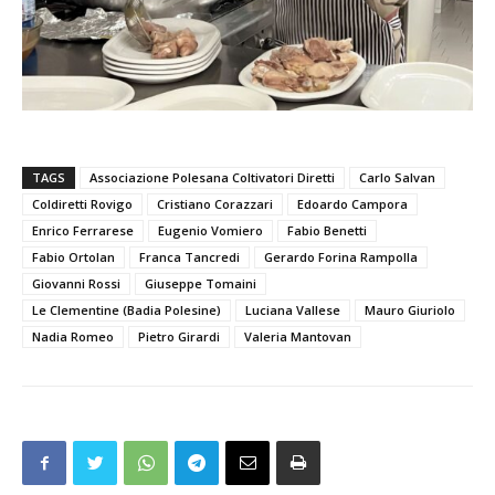
TAGS
Associazione Polesana Coltivatori Diretti
Carlo Salvan
Coldiretti Rovigo
Cristiano Corazzari
Edoardo Campora
Enrico Ferrarese
Eugenio Vomiero
Fabio Benetti
Fabio Ortolan
Franca Tancredi
Gerardo Forina Rampolla
Giovanni Rossi
Giuseppe Tomaini
Le Clementine (Badia Polesine)
Luciana Vallese
Mauro Giuriolo
Nadia Romeo
Pietro Girardi
Valeria Mantovan