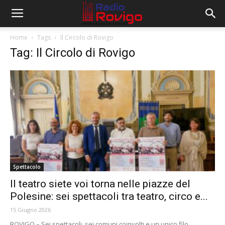
Home
Tags
Il Circolo di Rovigo
Tag: Il Circolo di Rovigo
Spettacolo
Il teatro siete voi torna nelle piazze del
Polesine: sei spettacoli tra teatro, circo e...
15 Giugno 2026
ROVIGO – Sei spettacoli, sei comuni coinvolti e un unico filo