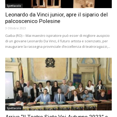
Spettacolo
Leonardo da Vinci junior, apre il sipario del
palcoscenico Polesine
3 Ottobre 2023
Gaiba (RO) – Mai maestro ispiratore può esser di migliore auspicio
di un giovane Leonardo Da Vinci, il futuro artista e scienziato, per
inaugurare la rassegna provinciale d’eccellenza di teatroragazzi,...
Spettacolo
Arriva “Il Teatro Siete Voi Autunno 2023” e