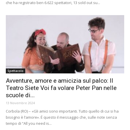
che ha registrato ben 6.622 spettatori, 13 sold out su...
Spettacolo
Avventure, amore e amicizia sul palco: Il
Teatro Siete Voi fa volare Peter Pan nelle
scuole di...
13 Novembre 2024
Corbola (RO) – «Gli amici sono importanti. Tutto quello di cui si ha
bisogno è l’amore». É questo il messaggio che, sulle note senza
tempo di “All you need is...