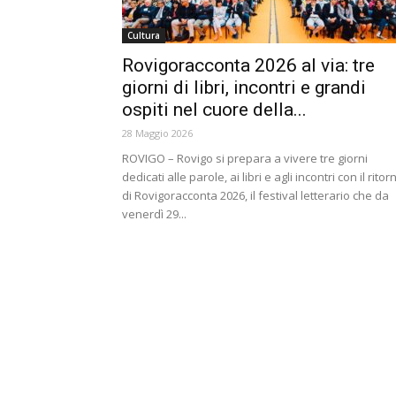
Cultura
Rovigoracconta 2026 al via: tre
giorni di libri, incontri e grandi
ospiti nel cuore della...
28 Maggio 2026
ROVIGO – Rovigo si prepara a vivere tre giorni
dedicati alle parole, ai libri e agli incontri con il ritor
di Rovigoracconta 2026, il festival letterario che da
venerdì 29...