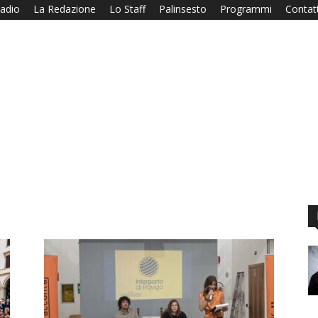
adio
La Redazione
Lo Staff
Palinsesto
Programmi
Contatt