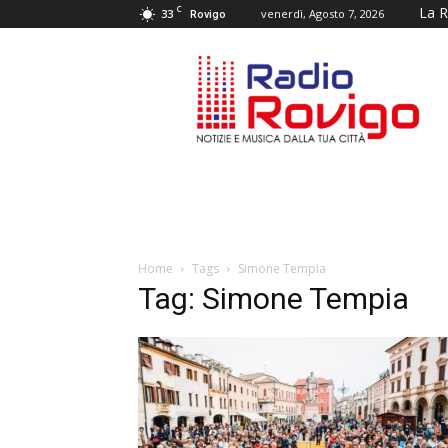
C
La R
33
venerdì, Agosto 7, 2026
Rovigo
RADIO
ROVIGO
Home
Tags
Simone Tempia
Tag: Simone Tempia